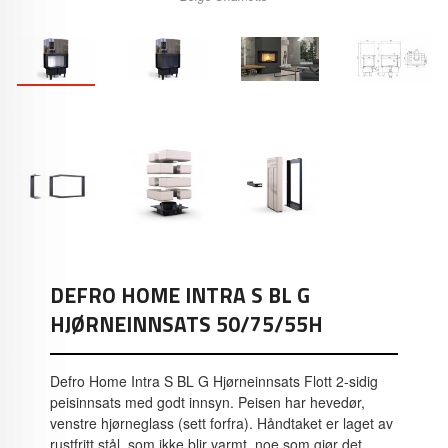
DEFRO HOME INTRA S BL G
HJØRNEINNSATS 50/75/55H
Defro Home Intra S BL G Hjørneinnsats Flott 2-sidig
peisinnsats med godt innsyn. Peisen har hevedør,
venstre hjørneglass (sett forfra). Håndtaket er laget av
rustfritt stål, som ikke blir varmt, noe som gjør det