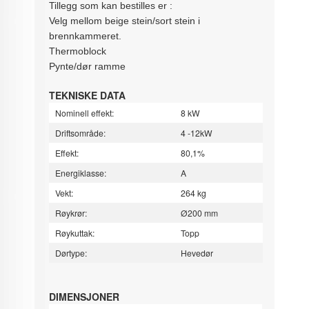
Tillegg som kan bestilles er :
Velg mellom beige stein/sort stein i
brennkammeret.
Thermoblock
Pynte/dør ramme
TEKNISKE DATA
Nominell effekt:
8 kW
Driftsområde:
4 -12kW
Effekt:
80,1%
Energiklasse:
A
Vekt:
264 kg
Røykrør:
Ø200 mm
Røykuttak:
Topp
Dørtype:
Hevedør
DIMENSJONER