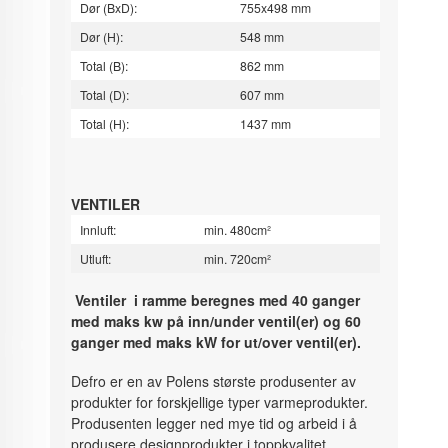
Dør (BxD):
755x498 mm
Dør (H):
548 mm
Total (B):
862 mm
Total (D):
607 mm
Total (H):
1437 mm
VENTILER
Innluft:
min. 480cm²
Utluft:
min. 720cm²
Ventiler i ramme beregnes med 40 ganger
med maks kw på inn/under ventil(er) og 60
ganger med maks kW for ut/over ventil(er).
Defro er en av Polens største produsenter av
produkter for forskjellige typer varmeprodukter.
Produsenten legger ned mye tid og arbeid i å
produsere designprodukter i toppkvalitet.