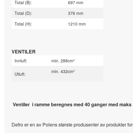
Total (B):
697 mm
Total (D):
376 mm
Total (H):
1210 mm
VENTILER
Innluft:
min. 288cm²
min. 432cm²
Utluft:
Ventiler i ramme beregnes med 40 ganger med maks kw 
Defro er en av Polens største produsenter av produkter for