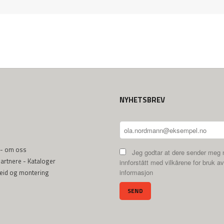
NYHETSBREV
 - om oss
Jeg godtar at dere sender meg 
rtnere - Kataloger
innforstått med vilkårene for bruk av
beid og montering
informasjon