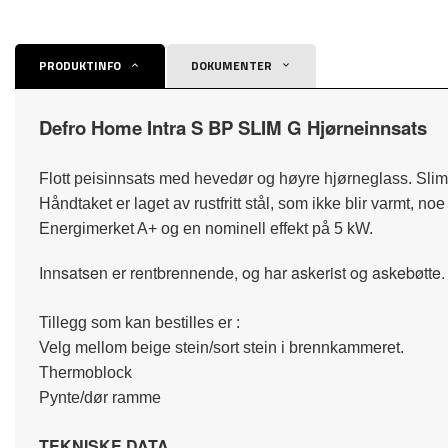
PRODUKTINFO
DOKUMENTER
Defro Home Intra S BP SLIM G Hjørneinnsats
Flott peisinnsats med hevedør og høyre hjørneglass. Sli
Håndtaket er laget av rustfritt stål, som ikke blir varmt, n
Energimerket A+ og en nominell effekt på 5 kW.
Innsatsen er rentbrennende, og har askerist og askebøtte.
Tillegg som kan bestilles er :
Velg mellom beige stein/sort stein i brennkammeret.
Thermoblock
Pynte/dør ramme
TEKNISKE DATA