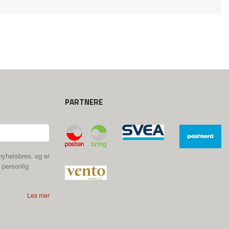
PARTNERE
nyhetsbrev, og er
 personlig
Les mer