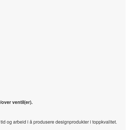
ver ventil(er).
id og arbeid i å produsere designprodukter i toppkvalitet.