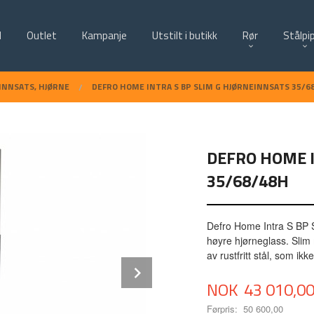
d
Outlet
Kampanje
Utstilt i butikk
Rør
Stålpi
INNSATS, HJØRNE
DEFRO HOME INTRA S BP SLIM G HJØRNEINNSATS 35/6
DEFRO HOME I
35/68/48H
Defro Home Intra S BP 
høyre hjørneglass. Slim
av rustfritt stål, som ik
Next
Tilbud
NOK
43 010,0
Førpris:
50 600,00