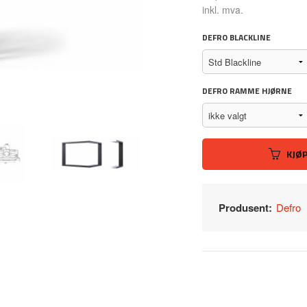
Rabatt
inkl. mva.
DEFRO BLACKLINE
DEFRO RAMME HJØRNE
KJØ
Produsent:
Defro