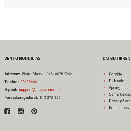
VENTO NORDIC AS
OM BUTIKKEN
Adresse:
Østre Akervei 215, 0975 Oslo
Forside
Bli kunde
Telefon:
22120444
Åpningstider
E-post:
support@megavarme.no
Samarbeidspa
Foretaksregisteret:
812 372 122
Priser på ar
Kontakt oss