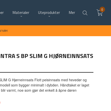
0
per
Materialer
Uteprodukter
Mer
8/48H
NTRA S BP SLIM G HJØRNEINNSATS
SLIM G Hjørneinnsats Flott peisinnsats med hevedør og
 modell som bygger minimalt i dybden. Håndtaket er laget
ke blir varmt, noe som gjør det enkelt å åpne døren
0