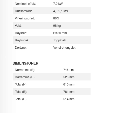
Nominell effekt:
7,0 kW
Driftsområde:
4,9-9,1 kW
Virkningsgrad:
80%
Vekt:
98 kg
Røykrør:
Ø180 mm
Røykuttak:
Topp/bak
Dørtype:
Venstrehengslet
DIMENSJONER
Dørramme (B):
746mm
Dørramme (H):
523 mm
Total (H):
610 mm
Total (B):
781 mm
Total (D):
514 mm