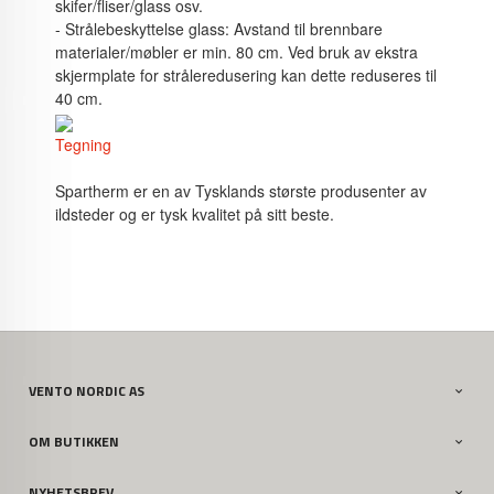
skifer/fliser/glass osv.
- Strålebeskyttelse glass: Avstand til brennbare
materialer/møbler er min. 80 cm. Ved bruk av ekstra
skjermplate for stråleredusering kan dette reduseres til
40 cm.
Tegning
Spartherm er en av Tysklands største produsenter av
ildsteder og er tysk kvalitet på sitt beste.
VENTO NORDIC AS
OM BUTIKKEN
NYHETSBREV