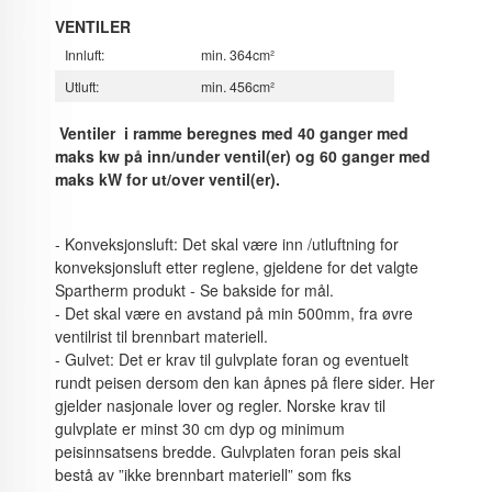
VENTILER
Innluft:
min. 364cm²
Utluft:
min. 456cm²
Ventiler i ramme beregnes med 40 ganger med
maks kw på inn/under ventil(er) og 60 ganger med
maks kW for ut/over ventil(er).
- Konveksjonsluft: Det skal være inn /utluftning for
konveksjonsluft etter reglene, gjeldene for det valgte
Spartherm produkt - Se bakside for mål.
- Det skal være en avstand på min 500mm, fra øvre
ventilrist til brennbart materiell.
- Gulvet: Det er krav til gulvplate foran og eventuelt
rundt peisen dersom den kan åpnes på flere sider. Her
gjelder nasjonale lover og regler. Norske krav til
gulvplate er minst 30 cm dyp og minimum
peisinnsatsens bredde. Gulvplaten foran peis skal
bestå av ”ikke brennbart materiell” som fks