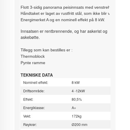
Flott 3-sidig panorama peisinnsats med venstrehengslet dør 
Håndtaket er laget av rustfritt stål, som ikke blir varmt, no
Energimerket A og en nominell effekt på 8 kW.
Innsatsen er rentbrennende, og har askerist og
askebøtte.
Tillegg som kan bestilles er :
Thermoblock
Pynte ramme
TEKNISKE DATA
Nominell effekt:
8 kW
Driftsområde:
4 -12kW
Effekt:
80,5%
Energiklasse:
A+
Vekt:
172kg
Røykrør:
Ø200 mm