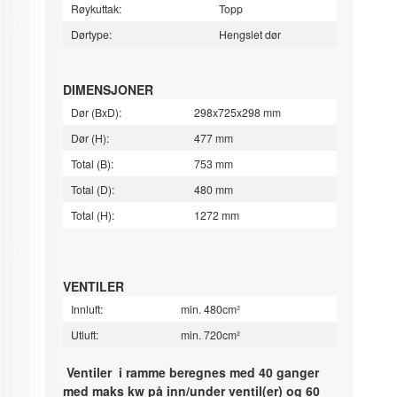
Røykuttak:
Topp
Dørtype:
Hengslet dør
DIMENSJONER
Dør (BxD):
298x725x298 mm
Dør (H):
477 mm
Total (B):
753 mm
Total (D):
480 mm
Total (H):
1272 mm
VENTILER
Innluft:
min. 480cm²
Utluft:
min. 720cm²
Ventiler i ramme beregnes med 40 ganger
med maks kw på inn/under ventil(er) og 60