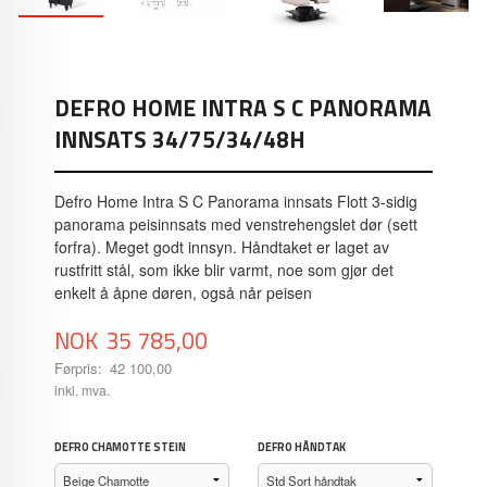
DEFRO HOME INTRA S C PANORAMA
INNSATS 34/75/34/48H
Defro Home Intra S C Panorama innsats Flott 3-sidig
panorama peisinnsats med venstrehengslet dør (sett
forfra). Meget godt innsyn. Håndtaket er laget av
rustfritt stål, som ikke blir varmt, noe som gjør det
enkelt å åpne døren, også når peisen
Tilbud
NOK
35 785,00
Førpris:
42 100,00
Rabatt
inkl. mva.
DEFRO CHAMOTTE STEIN
DEFRO HÅNDTAK